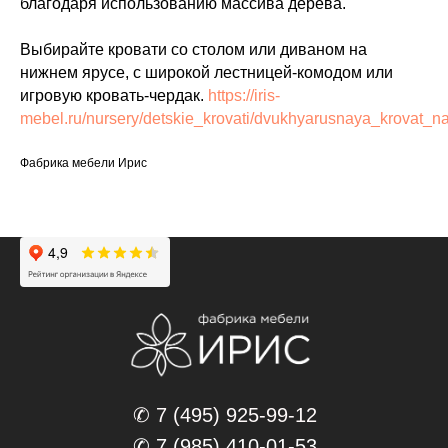
благодаря использованию массива дерева.
Выбирайте кровати со столом или диваном на
нижнем ярусе, с широкой лестницей-комодом или
игровую кровать-чердак.
https://iris-
mebel.ru/nursery/detskie_krovati/dvukhyarusnaya_krovat_n
Фабрика мебели Ирис
✆ 7 (495) 925-99-12
✆ 7 (985) 410-01-53