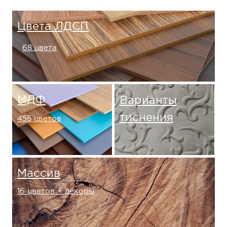
Цвета ЛДСП
68 цвета
МДФ
Варианты
тиснения
455 цветов
Массив
16 цветов + декоры