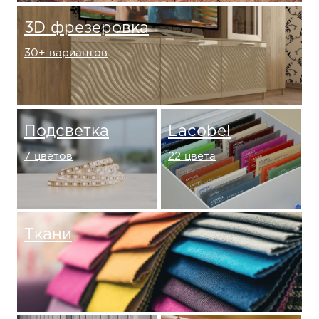
3D фрезеровка
30+ вариантов
Подсветка
Lacobel
7 цветов
22 цвета
Ткани