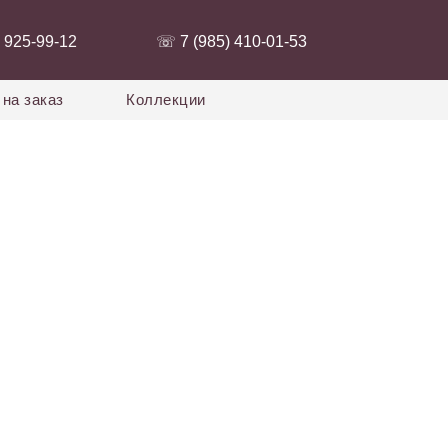
 925-99-12‬
‭☏ 7 (985) 410-01-53‬
на заказ
Коллекции