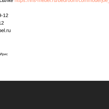
ссылке
https://iris-mebel.ru/bedroom/commode/joe
9-12
12
el.ru
 Ирис