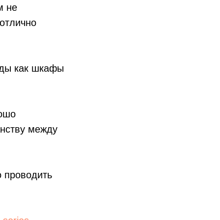
м не
 отлично
оды как шкафы
рошо
анству между
о проводить