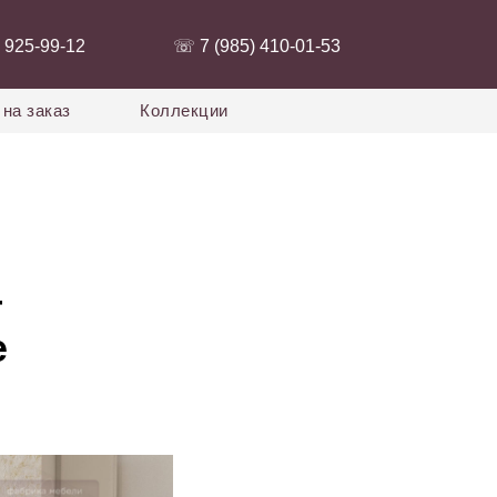
 925-99-12‬
‭☏ 7 (985) 410-01-53‬
на заказ
Коллекции
—
е