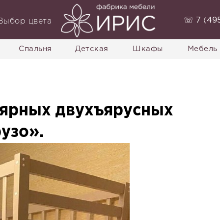
‭☏ 7 (495
Выбор цвета
Спальня
Детская
Шкафы
Мебель 
лярных двухъярусных
узо».