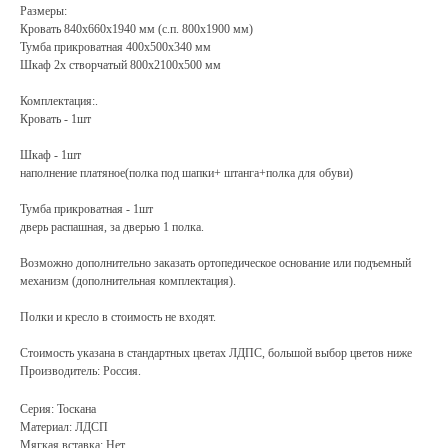
Размеры:
Кровать 840x660x1940 мм (с.п. 800х1900 мм)
Тумба прикроватная 400x500x340 мм
Шкаф 2х створчатый 800х2100x500 мм
Комплектация:.
Кровать - 1шт
Шкаф - 1шт
наполнение платяное(полка под шапки+ штанга+полка для обуви)
Тумба прикроватная - 1шт
дверь распашная, за дверью 1 полка.
Возможно дополнительно заказать ортопедическое основание или подъемный
механизм (дополнительная комплектация).
Полки и кресло в стоимость не входят.
Стоимость указана в стандартных цветах ЛДПС, большой выбор цветов ниже
Производитель: Россия.
Серия: Тоскана
Материал: ЛДСП
Мягкая вставка: Нет