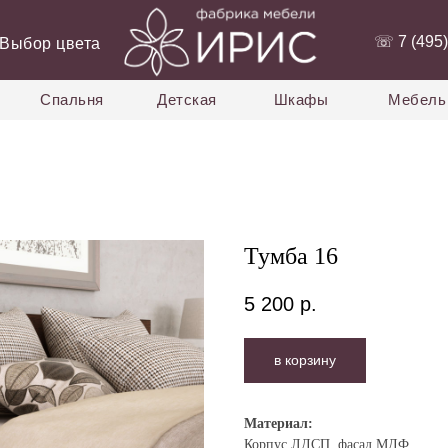
‭☏ 7 (495)
Выбор цвета
Спальня
Детская
Шкафы
Мебель 
Тумба 16
5 200
р.
в корзину
Материа
л:
Корпус ЛДСП, фасад МДФ.