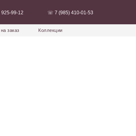
 925-99-12‬
‭☏ 7 (985) 410-01-53‬
на заказ
Коллекции