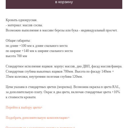
в корзину
Кровать одноярусная.
- материал: массив сосны.
Возможно выполнение в массиве березы или бука - индивидуальный просчет.
Общие габариты:
по длине +100 мм к длине спального места
по ширине +140 мм к ширине спального места
высота 700 мм
Стандартное исполнение ящиков: корпус массив, дно ДВП, фасад массив/фанера.
Стандартная глубина выкатных ящиков 700мм. Высота по фасаду 140мм +
35мм колесики, внутренняя полезная глубина 120мм.
Цена указана в стандартных цветах (морилка). Возможна окраска в цвета RAL,
за дополнительную плату. Окрас в два цвета, включая стандартные цвета +10%
к стоимости кровати.
Перейти к выбору цвета+
Подобрать дополнительную комплектацию+