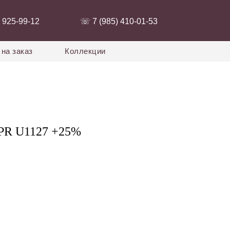
 925-99-12‬
‭☏ 7 (985) 410-01-53‬
на заказ
Коллекции
PR U1127 +25%