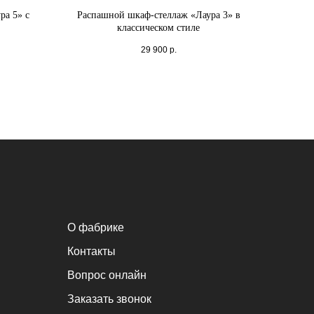
ра 5» с
Распашной шкаф-стеллаж «Лаура 3» в
классическом стиле
29 900
р.
О фабрике
Контакты
Вопрос онлайн
Заказать звонок