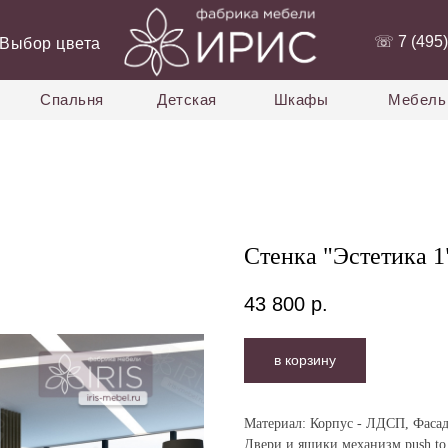
‭☏ 7 (495)
Выбор цвета
Спальня
Детская
Шкафы
Мебель 
Стенка "Эстетика 1
43 800
р.
в корзину
Материал:
Корпус - ЛДСП, Фаса
Двери и ящики механизм push to