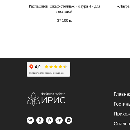
Распашной шкаф-стеллаж «Лаура 4» для
«Лаура
гостиной
37 100
р.
Главна
Гостин
Прихо
Спальн