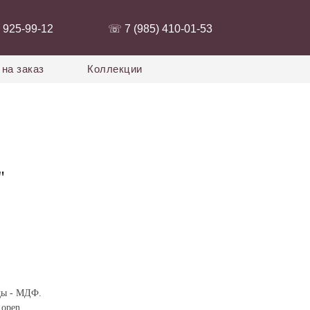
 925-99-12‬
‭☏ 7 (985) 410-01-53‬
на заказ
Коллекции
"
ды - МДФ.
 open.