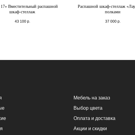
 17» Вместительный распашной
Распашной шкаф-стеллаж «Лау
шкаф-стеллаж
полками
43 100
р.
37 000
р.
я
Мебель на заказ
ые
Выбор цвета
жие
Оплата и доставка
я
Акции и скидки