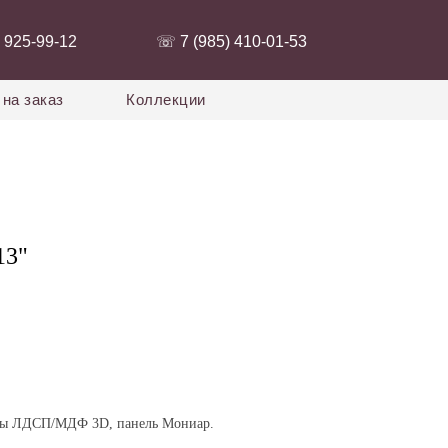
 925-99-12‬
‭☏ 7 (985) 410-01-53‬
на заказ
Коллекции
13"
ды ЛДСП/МДФ 3D, панель Мониар.