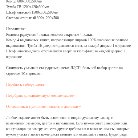
Комод 600x800x500мм
Тумба ТВ 1200x420x500мм
Шкаф навесной 1500x350x500мм
Стеллаж открытый 300x1200x500
Наполнение
:
Колонка радиусная 4 полки, колонки закрытые 4 полки.
Комод 4 выдвижных ящика, направляющие ящиков 100% шариковые полного
выдвижения. Тумба ТВ двери открываются вниз, за каждой дверью 1 отделение.
Шкаф навесной двери открываются вверх на газлифтах, за каждой дверью 1
отделение.
Стоимость указана в стандартных цветах ЛДСП, большой выбор цветов на
странице "Материалы".
Перейти к выбору цвета+
Подобрать дополнительную комплектацию+
Ознакомиться с условиями оплаты и доставки +
Любое изделие может быть исполнено по индивидуальному заказу, с
изменением размеров, цветов и наполнения. Если нужен совет с выбором или
консультация по замеру или есть другие требования и важные нюансы, которые
нужно учесть в заказе пожалуйста звоните или оставляйте заявку. Будем рады