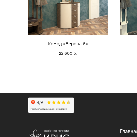
Комод «Верона 6»
22 600
р.
Главна