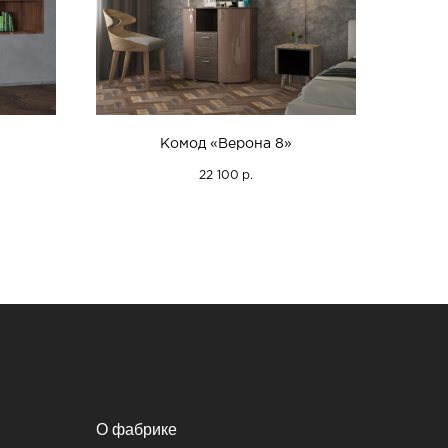
Комод «Верона 8»
22 100
р.
О фабрике