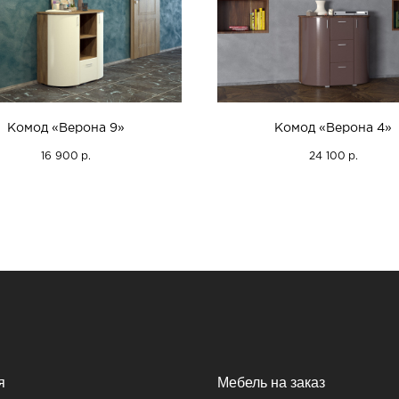
Комод «Верона 9»
Комод «Верона 4»
16 900
24 100
р.
р.
я
Мебель на заказ