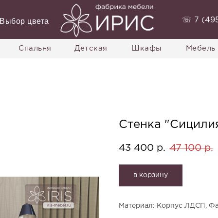
‭☏ 7 (495
Выбор цвета
Спальня
Детская
Шкафы
Мебель 
Стенка "Сицили
43 400
47 100
р.
р.
в корзину
Материал
: Корпус ЛДСП, Ф