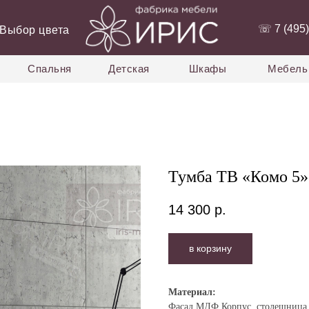
‭☏ 7 (495)
Выбор цвета
Спальня
Детская
Шкафы
Мебель 
Тумба ТВ «Комо 5»
14 300
р.
в корзину
Материа
л:
Фасад МДФ.Корпус, столешниц