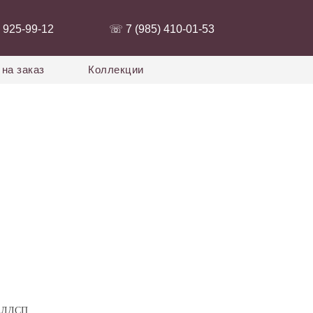
 925-99-12‬
‭☏ 7 (985) 410-01-53‬
на заказ
Коллекции
а ЛДСП.