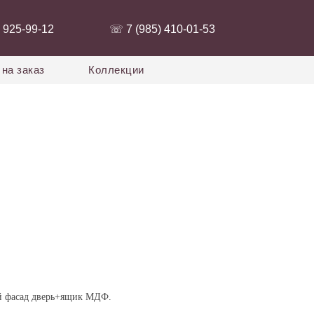
 925-99-12‬
‭☏ 7 (985) 410-01-53‬
на заказ
Коллекции
й фасад дверь+ящик МДФ.