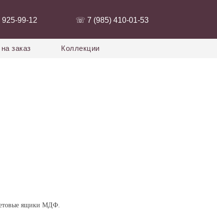
 925-99-12‬
‭☏ 7 (985) 410-01-53‬
на заказ
Коллекции
летовые ящики МДФ.