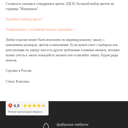
Стоимость указана в стандартных цветах ЛДСП, большой выбор цветов на
странице "Материалы".
Перейти к выбору цвета+
Ознакомиться с условиями оплаты и доставки +
Любое изделие может быть исполнено по индивидуальному заказу, с
изменением размеров, цветов и наполнения. Если нужен совет с выбором или
консультация по замеру или есть другие требования и важные нюансы, которые
нужно учесть в заказе пожалуйста звоните или оставляйте заявку. Будем рады
помочь.
Сделано в России.
Стиль: Классика