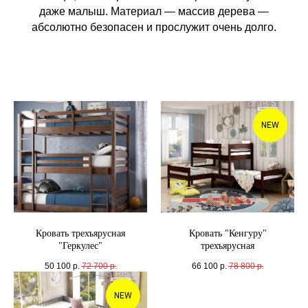
даже малыш. Материал — массив дерева —
абсолютно безопасен и прослужит очень долго.
NEW
Кровать трехъярусная
Кровать "Кенгуру"
"Геркулес"
трехъярусная
50 100
р.
72 700
р.
66 100
р.
78 800
р.
NEW