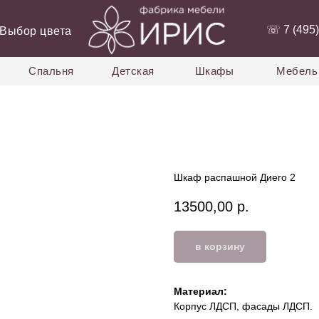
‭☏ 7 (495)
Выбор цвета
Спальня
Детская
Шкафы
Мебель 
Шкаф распашной Диего 2
13500,00
р.
в корзину
Материа
л:
Корпус ЛДСП, фасады ЛДСП.