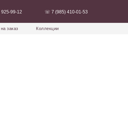
 925-99-12‬
‭☏ 7 (985) 410-01-53‬
на заказ
Коллекции