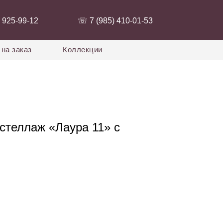
 925-99-12‬
‭☏ 7 (985) 410-01-53‬
на заказ
Коллекции
теллаж «Лаура 11» с