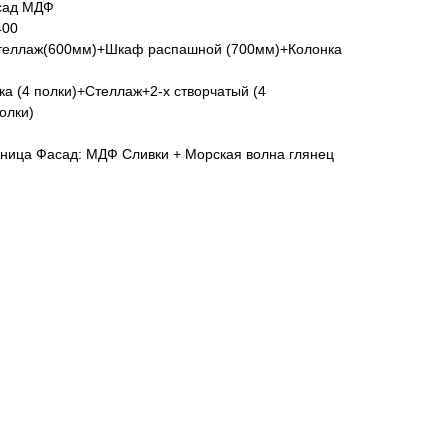
асад МДФ
400
теллаж(600мм)+Шкаф распашной (700мм)+Колонка
а (4 полки)+Стеллаж+2-х створчатый (4
олки)
нница Фасад: МДФ Сливки + Морская волна глянец