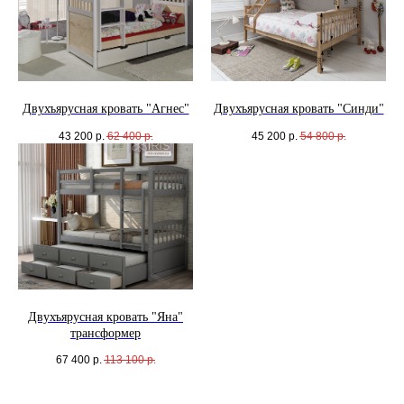
Двухъярусная кровать "Агнес"
Двухъярусная кровать "Синди"
43 200
р.
62 400
р.
45 200
р.
54 800
р.
Двухъярусная кровать "Яна"
трансформер
67 400
р.
113 100
р.