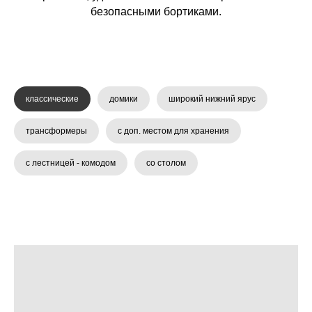
безопасными бортиками.
классические
домики
широкий нижний ярус
трансформеры
с доп. местом для хранения
с лестницей - комодом
со столом